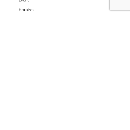
Horaires
La Défense
Non classé
Nouvelle salle
Offres
Photos
Stages
Versailles