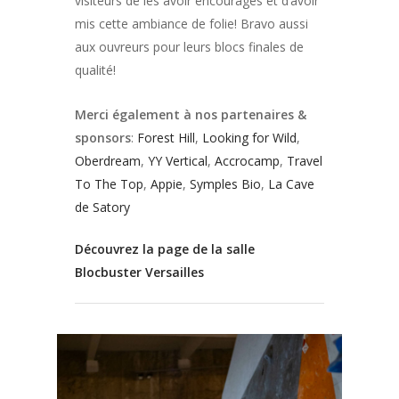
visiteurs de les avoir encouragés et d’avoir
mis cette ambiance de folie! Bravo aussi
aux ouvreurs pour leurs blocs finales de
qualité!
Merci également à nos partenaires &
sponsors
:
Forest Hill
,
Looking for Wild
,
Oberdream
,
YY Vertical
,
Accrocamp
,
Travel
To The Top
,
Appie
,
Symples Bio
,
La Cave
de Satory
Découvrez la page de la salle
Blocbuster Versailles