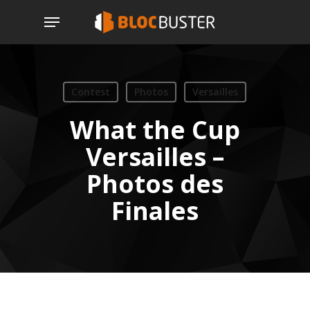
Skip
Menu
to
main
content
Contest
Photos
Versailles
What the Cup
Versailles –
Photos des
Finales