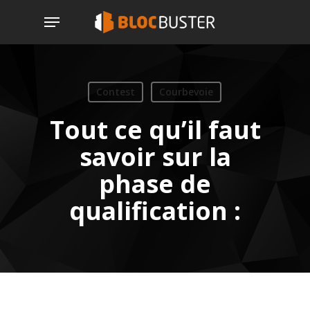
Skip
Menu
to
main
content
Contest
Courbevoie
Tout ce qu’il faut
savoir sur la
phase de
qualification :