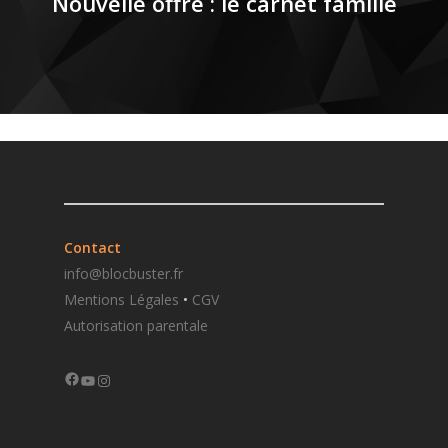
Nouvelle offre : le carnet famille
Contact
info@blocbuster.fr
Mentions Légales
•
CGV
Autorisation parentale
Facebook
YouTube
Instagram