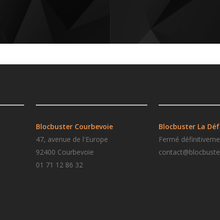
Blocbuster Courbevoie
Blocbuster La Dé
47, avenue de l'Europe
Fermé définitiveme
92400 Courbevoie
contact@blocbuster
01 71 12 86 32