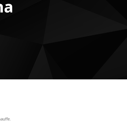
na
auffe.