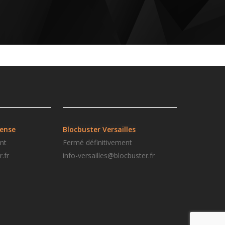
fense
Blocbuster
Versailles
nt
Fermé définitivement
.fr
i
nfo-versailles@blocbuster.fr