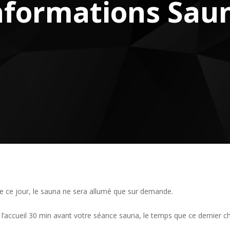
nformations Sau
de ce jour, le sauna ne sera allumé que sur demande.
 l’accueil 30 min avant votre séance sauna, le temps que ce dernier ch