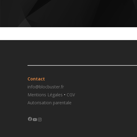
Contact
info@blocbuster.fr
Mentions Légales
•
CGV
Autorisation parentale
Facebook
YouTube
Instagram