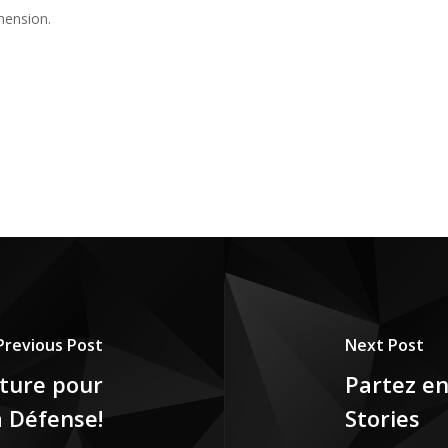
hension.
Previous Post
Next Post
rture pour
Partez e
a Défense!
Stories