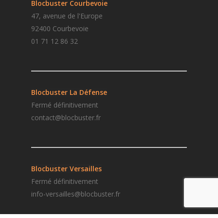
Blocbuster Courbevoie
47, avenue de l'Europe
92400 Courbevoie
01 71 12 86 32
Blocbuster La Défense
Fermé définitivement
contact@blocbuster.fr
Blocbuster
Versailles
Fermé définitivement
i
nfo-versailles@blocbuster.fr