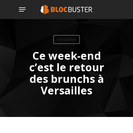
Skip
Menu
to
main
content
Versailles
Ce week-end
c’est le retour
des brunchs à
Versailles