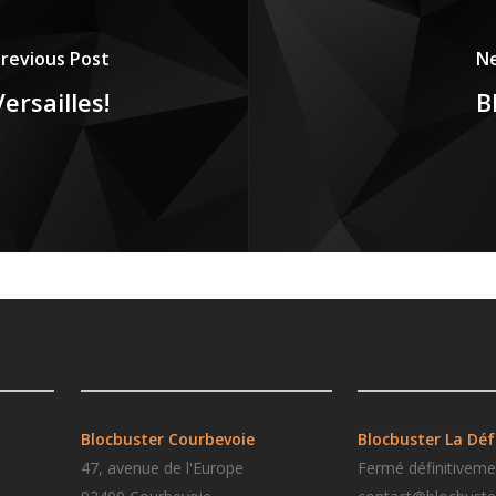
revious Post
Ne
ersailles!
B
Blocbuster Courbevoie
Blocbuster La Dé
47, avenue de l'Europe
Fermé définitiveme