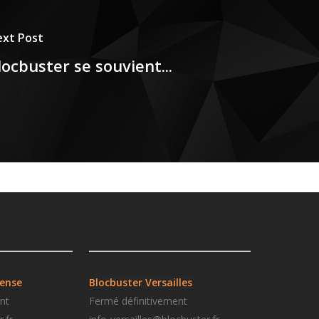
xt Post
locbuster se souvient...
fense
Blocbuster
Versailles
nt
Fermé définitivement