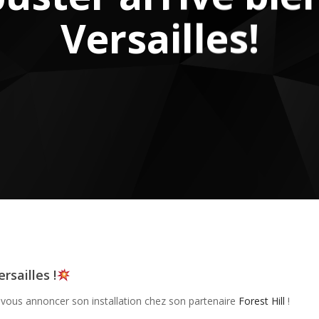
Versailles!
rsailles !
 vous annoncer son installation chez son partenaire
Forest Hill
!