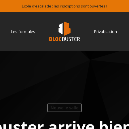
École d'escalade : les inscriptions sont ouvertes !
Les formules
Privatisation
Nouvelle salle
uster arrive bie